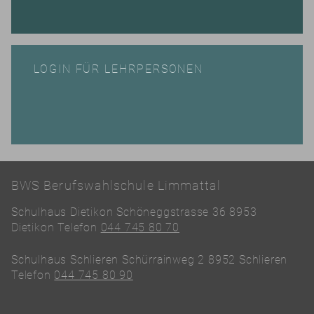
LOGIN FÜR LEHRPERSONEN
BWS Berufswahlschule Limmattal
Schulhaus Dietikon Schöneggstrasse 36 8953
Dietikon Telefon
044 745 80 70
Schulhaus Schlieren Schürrainweg 2 8952 Schlieren
Telefon
044 745 80 90