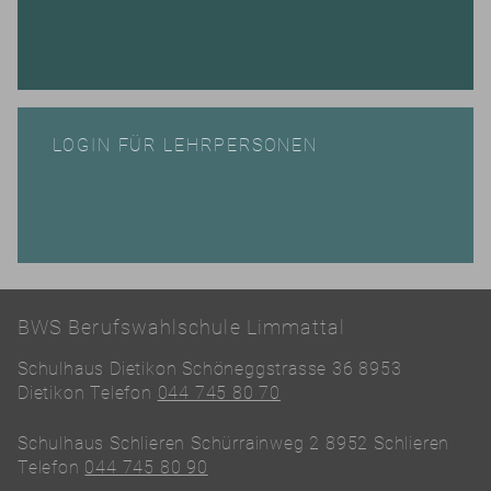
LOGIN FÜR LEHRPERSONEN
BWS Berufswahlschule Limmattal
Schulhaus Dietikon Schöneggstrasse 36 8953
Dietikon Telefon
044 745 80 70
Schulhaus Schlieren Schürrainweg 2 8952 Schlieren
Telefon
044 745 80 90